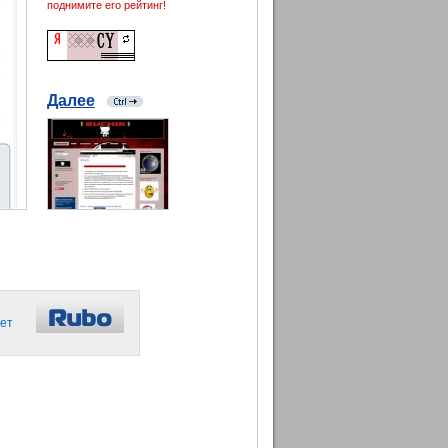
поднимите его рейтинг!
Далее
ет