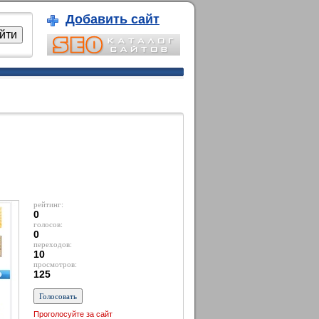
Добавить сайт
рейтинг:
0
голосов:
0
переходов:
10
просмотров:
125
Проголосуйте за сайт