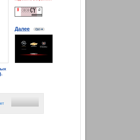
Далее
ных
.
ет