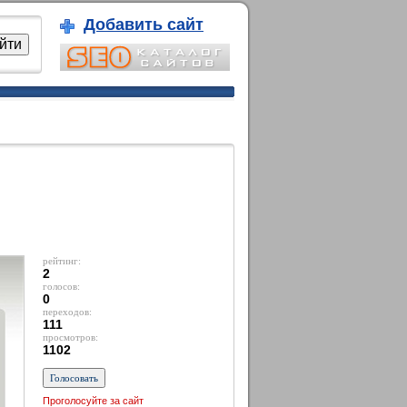
Добавить сайт
рейтинг:
2
голосов:
0
переходов:
111
просмотров:
1102
Проголосуйте за сайт