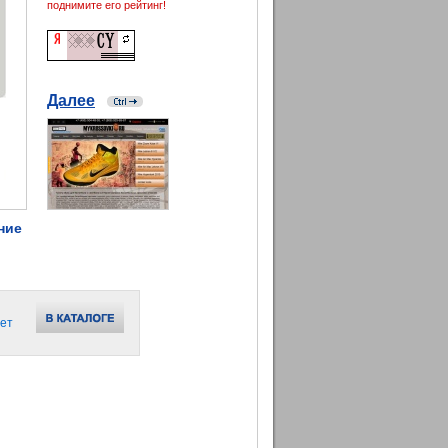
поднимите его рейтинг!
Далее
ние
ет