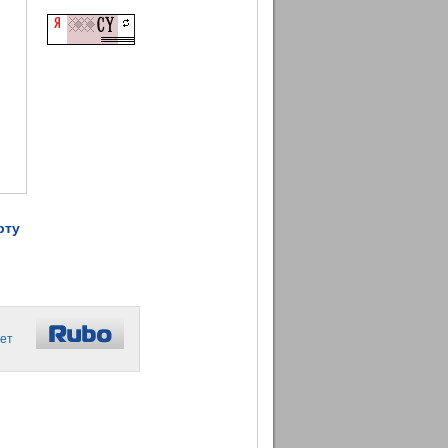
рту
ет