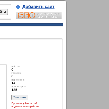
Добавить сайт
рейтинг:
0
голосов:
0
переходов:
14
просмотров:
185
Проголосуйте за сайт
поднимите его рейтинг!