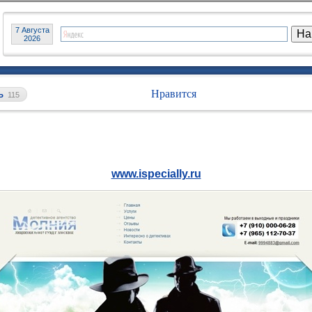
7 Августа
2026
Нравится
Ь
115
www.ispecially.ru