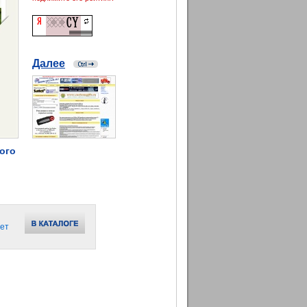
Далее
ного
ет