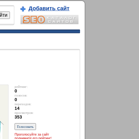
Добавить сайт
рейтинг:
0
голосов:
0
переходов:
14
просмотров:
353
Проголосуйте за сайт
поднимите его рейтинг!