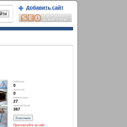
Добавить сайт
рейтинг:
0
голосов:
0
переходов:
27
просмотров:
387
Проголосуйте за сайт