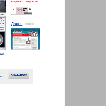
поднимите его рейтинг!
Далее
ние
ет