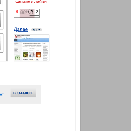
поднимите его рейтинг!
Далее
ет