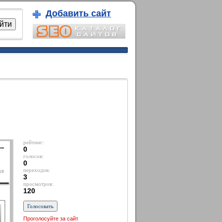
Добавить сайт
рейтинг:
0
голосов:
0
переходов:
3
просмотров:
120
Проголосуйте за сайт