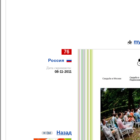
my
76
Россия
Дата cкриншота:
08-11-2011
Назад