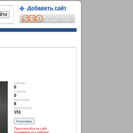
Добавить сайт
рейтинг:
0
голосов:
0
переходов:
8
просмотров:
151
Проголосуйте за сайт
поднимите его рейтинг!