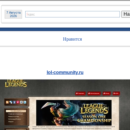
7 Августа
2026
Нравится
lol-community.ru