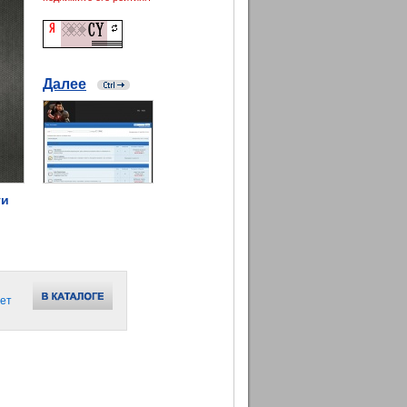
Далее
ти
ет