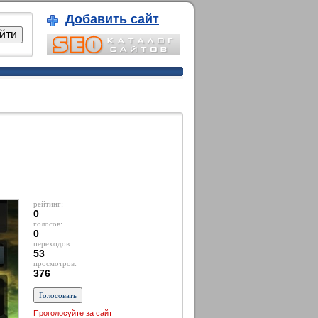
Добавить сайт
рейтинг:
0
голосов:
0
переходов:
53
просмотров:
376
Проголосуйте за сайт