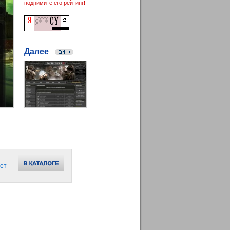
поднимите его рейтинг!
Далее
ет