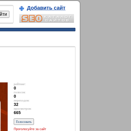
Добавить сайт
рейтинг:
0
голосов:
0
переходов:
32
просмотров:
665
Проголосуйте за сайт