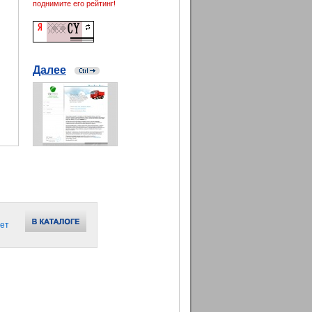
поднимите его рейтинг!
Далее
ет