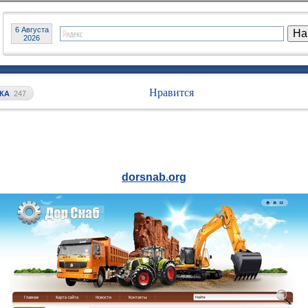
6 Августа
2026
Нравится
КА
247
dorsnab.org