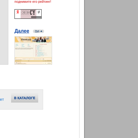
поднимите его рейтинг!
Далее
ет