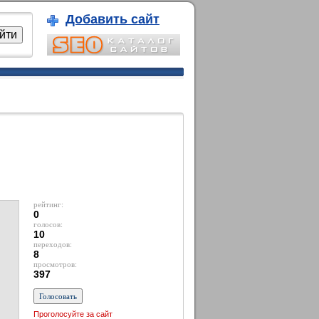
Добавить сайт
рейтинг:
0
голосов:
10
переходов:
8
просмотров:
397
Проголосуйте за сайт