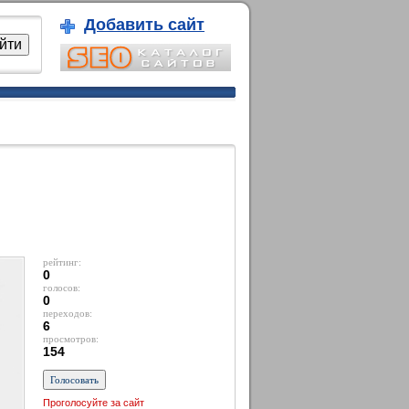
Добавить сайт
рейтинг:
0
голосов:
0
переходов:
6
просмотров:
154
Проголосуйте за сайт