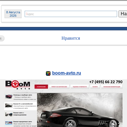
8 Августа
2026
Нравится
4
boom-avto.ru