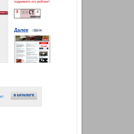
поднимите его рейтинг!
Далее
ет