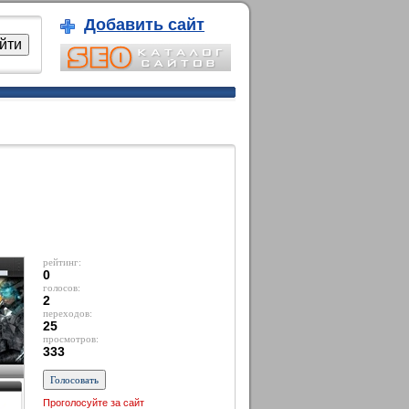
Добавить сайт
рейтинг:
0
голосов:
2
переходов:
25
просмотров:
333
Проголосуйте за сайт