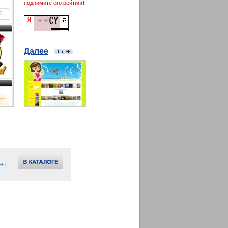
поднимите его рейтинг!
Далее
ет