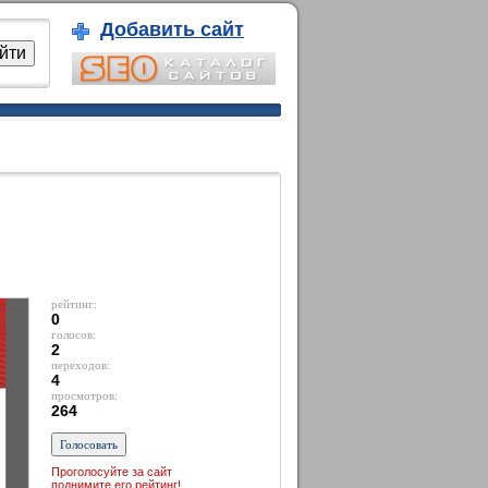
Добавить сайт
рейтинг:
0
голосов:
2
переходов:
4
просмотров:
264
Проголосуйте за сайт
поднимите его рейтинг!