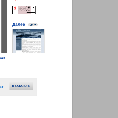
Далее
кая
ет