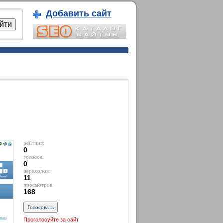
Добавить сайт
рейтинг:
0
голосов:
0
переходов:
11
просмотров:
168
Проголосуйте за сайт