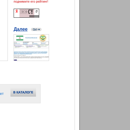
поднимите его рейтинг!
Далее
ет