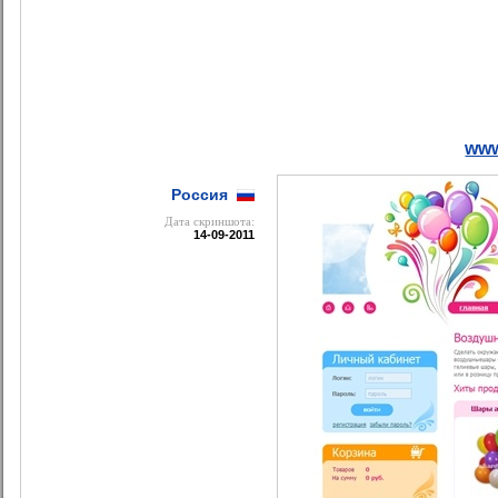
www
Россия
Дата cкриншота:
14-09-2011