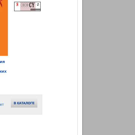
ция
ких
ет