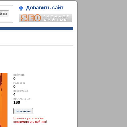
Добавить сайт
рейтинг:
0
голосов:
0
переходов:
4
просмотров:
160
Проголосуйте за сайт
поднимите его рейтинг!